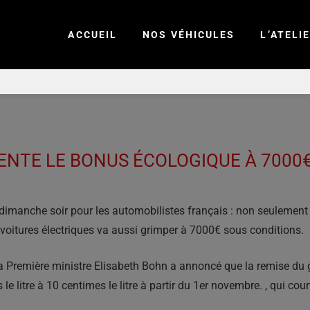
ACCUEIL
NOS VÉHICULES
L’ATELI
NTE LE BONUS ÉCOLOGIQUE À 7000€
dimanche soir pour les automobilistes français : non seulement 
 voitures électriques va aussi grimper à 7000€ sous conditions.
la Première ministre Elisabeth Bohn a annoncé que la remise du 
le litre à 10 centimes le litre à partir du 1er novembre. , qui co