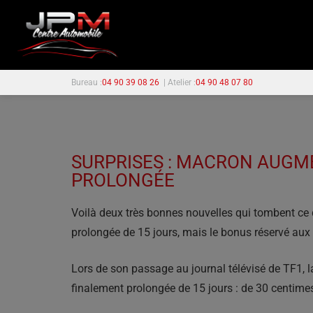
Bureau :
04 90 39 08 26
| Atelier :
04 90 48 07 80
SURPRISES : MACRON AUGME
PROLONGÉE
Voilà deux très bonnes nouvelles qui tombent ce 
prolongée de 15 jours, mais le bonus réservé aux
Lors de son passage au journal télévisé de TF1, 
finalement prolongée de 15 jours : de 30 centimes 