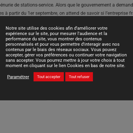
 pénurie de stations-service. Alors que le gouvernement a demand
 à partir du 1er septembre, on attend de savoir si l’entreprise f
Notre site utilise des cookies afin d’améliorer votre
st l’annonce par le président Emmanuel Macron de la hausse du 
expérience sur le site, pour mesurer l'audience et la
 que « la moitié la plus modeste des ménages français », dans de
performance du site, vous montrer des contenus
personnalisés et pour vous permettre d'interagir avec nos
ur les voitures électriques coûtant moins de 47 000€, doit passe
contenus par le biais des réseaux sociaux. Vous pouvez
).
accepter, gérer vos préférences ou continuer votre navigation
sans accepter. Vous pourrez mettre à jour votre choix à tout
moment en cliquant sur le lien Cookies en bas de notre site.
Paramétrer
Tout accepter
Tout refuser
au de charge rapide
De nouvelles aides publiques pour la