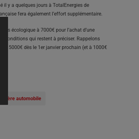
é il y a quelques jours à TotalEnergies de
rançaise fera également l’effort supplémentaire.
bonus écologique à 7000€ pour l’achat d’une
s conditions qui restent à préciser. Rappelons
r à 5000€ dès le 1er janvier prochain (et à 1000€
 filière automobile