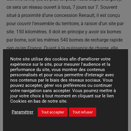
ce sera un réseau ouvert à tous, 7 jours sur 7. Souvent
situé à proximité d’une concession Renault, il est conçu
pour couvrir l’ensemble du territoire, à raison d’un site par
site. 150 kilomètres. Il doit en principe y avoir six bornes
par borne, soit les mêmes 540 bornes de recharge rapide
rien qu’en France. Quant à la puissance de charge, elle
atteindra 400 kW, soit plus que les réseaux concurrents
Notre site utilise des cookies afin d’améliorer votre
actuels. Enfin, chez Ionity, il est possible de bénéficier de
expérience sur le site, pour mesurer l'audience et la
performance du site, vous montrer des contenus
tarifs réduits en s’abonnant.
personnalisés et pour vous permettre d'interagir avec
nos contenus par le biais des réseaux sociaux. Vous
pouvez accepter, gérer vos préférences ou continuer
votre navigation sans accepter. Vous pourrez mettre à
Posté dans
Actualités
jour votre choix à tout moment en cliquant sur le lien
Cookies en bas de notre site.
Paramétrer
Amazon va livrer les Français avec des camions
Tout accepter
Tout refuser
électriques