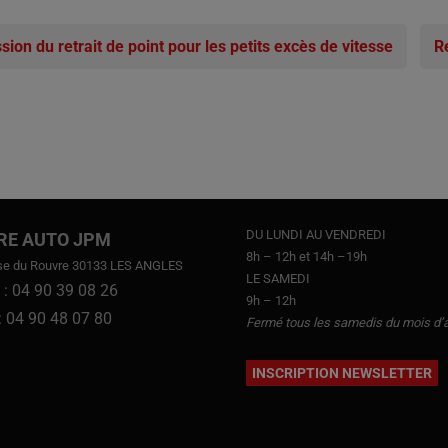
ion du retrait de point pour les petits excès de vitesse
Re
DU LUNDI AU VENDREDI
RE AUTO JPM
8h – 12h et 14h –19h
se du Rouvre 30133 LES ANGLES
LE SAMEDI
 : 04 90 39 08 26
9h – 12h
 : 04 90 48 07 80
Fermé tous les samedis du mois d’
INSCRIPTION NEWSLETTER