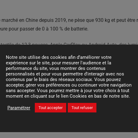
le marché en Chine depuis 2019, ne pèse que 930 kg et peut être
eure pour passer de 0 à 100 % de batterie.
 tactile de 12,3 pouces, Apple CarPlay ou Android Auto, des lumi
Notre site utilise des cookies afin d’améliorer votre
que 222 euros par mois pendant un an, avec un abonnement de 10 
expérience sur le site, pour mesurer l'audience et la
performance du site, vous montrer des contenus
personnalisés et pour vous permettre d'interagir avec nos
contenus par le biais des réseaux sociaux. Vous pouvez
accepter, gérer vos préférences ou continuer votre navigation
ndus dans certains pays, les voitures électriques Lidl ne devrai
sans accepter. Vous pourrez mettre à jour votre choix à tout
moment en cliquant sur le lien Cookies en bas de notre site.
Paramétrer
Tout accepter
Tout refuser