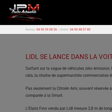
Bureau :
04 90 39 08 26
| Atelier :
04 90 48 07 80
LIDL SE LANCE DANS LA VOI
Surfant sur la vague de véhicules zéro émission, 
cela, la chaîne de supermarchés commercialise dep
Pas seulement la Citroën Ami, souvent réservée à 
comparée à la Smart.
L’Elaris Finn vendu par Lidl mesure 2,8 m de long