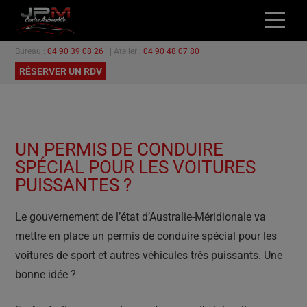
Bureau :
04 90 39 08 26
| Atelier :
04 90 48 07 80
ACCUEIL
RÉSERVER UN RDV
NOS VÉHICULES
L’ATELIER
GARANTIES
UN PERMIS DE CONDUIRE
PROMOTIONS
SPÉCIAL POUR LES VOITURES
CONTACT
PUISSANTES ?
Le gouvernement de l’état d’Australie-Méridionale va
mettre en place un permis de conduire spécial pour les
voitures de sport et autres véhicules très puissants. Une
bonne idée ?