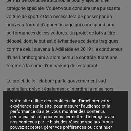
permis de conduire automobile pour y ajouter une
catégorie spéciale. Voulez-vous conduire une puissante
voiture de sport ? Cela nécessitera de passer par un
nouveau format d’apprentissage qui correspond aux
performances de ces voitures. Un projet de loi va être
déposé, dont le but est d’éviter des accidents tragiques
comme celui survenu à Adélaïde en 2019 : le conducteur
d’une Lamborghini a alors perdu le contrôle, tuant une
femme à la sortie d’un parking de restaurant.
Le projet de loi, élaboré par le gouvernement sud-
australien, prévoit également d’interdire la mise hors
service des aides à la conduite dans les voitures de sport
Notre site utilise des cookies afin d’améliorer votre
commercialisées dans l’État. L’idée d’un apprenti-permis-
expérience sur le site, pour mesurer l'audience et la
performance du site, vous montrer des contenus
formateur aux principes importants de la conduite
personnalisés et pour vous permettre d'interagir avec
automobile est si puissante qu’elle nous semble dans
nos contenus par le biais des réseaux sociaux. Vous
pouvez accepter, gérer vos préférences ou continuer
tous les cas pertinente et transférable partout ailleurs