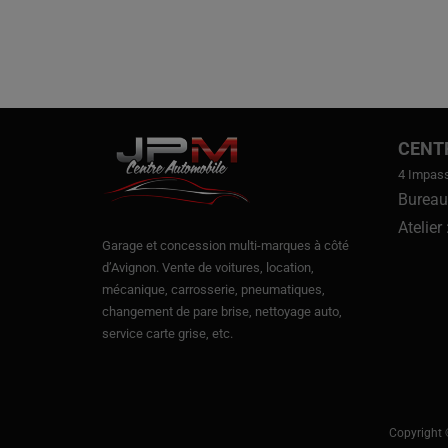
CENT
4 Impas
Bureau
Atelier
Garage et concession multi-marques à côté
d’Avignon.
Vente de voitures
, location,
mécanique, carrosserie, pneumatiques,
changement de pare brise, nettoyage auto,
service carte grise, etc.
Copyright 