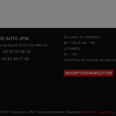
DU LUNDI AU VENDREDI
RE AUTO JPM
8h – 12h et 14h –19h
se du Rouvre 30133 LES ANGLES
LE SAMEDI
 : 04 90 39 08 26
9h – 12h
 : 04 90 48 07 80
Fermé tous les samedis du mois d’
INSCRIPTION NEWSLETTER
© 2021 Centre auto JPM | Tous droits réservés | Réalisation
Dixionline : agence web