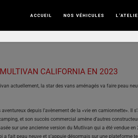
ACCUEIL
NOS VÉHICULES
L’ATELI
ULTIVAN CALIFORNIA EN 2023
ivan actuellement, la star des vans aménagés va faire peau neuve
aventureux depuis l’avènement de la «vie en camionnette». Il s’
u camping, et son succès commercial amène d’autres constructe
t basée sur une ancienne version du Mutlivan qui a été vendue en 
 a fait peau neuve et s’appuie désormais sur une plateforme te