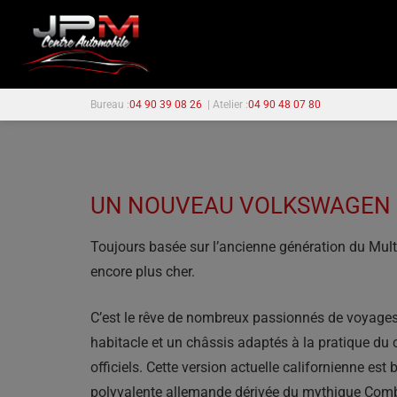
Bureau :
04 90 39 08 26
| Atelier :
04 90 48 07 80
UN NOUVEAU VOLKSWAGEN M
Toujours basée sur l’ancienne génération du Mult
encore plus cher.
C’est le rêve de nombreux passionnés de voyages 
habitacle et un châssis adaptés à la pratique d
officiels. Cette version actuelle californienne es
polyvalente allemande dérivée du mythique Combi