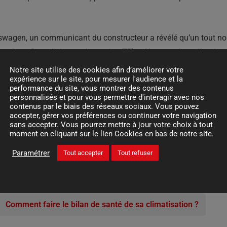
swagen, un communicant du constructeur a révélé qu’un tout nouve
 testé par Carradisiac sur la version T7). « Nous voulons élargi
er », explique Carsten Intra, patron de Volkswagen Utilities. En p
Notre site utilise des cookies afin d’améliorer votre
expérience sur le site, pour mesurer l'audience et la
e version California basée sur l’actuel ID.Buzz électrique.
performance du site, vous montrer des contenus
personnalisés et pour vous permettre d'interagir avec nos
en California 6.1 démarre actuellement à 64 900 €, il faut do
contenus par le biais des réseaux sociaux. Vous pouvez
accepter, gérer vos préférences ou continuer votre navigation
u California basé sur la dernière génération de multivan. Garde
sans accepter. Vous pourrez mettre à jour votre choix à tout
moment en cliquant sur le lien Cookies en bas de notre site.
de 85 000 €…
Paramétrer
Tout accepter
Tout refuser
Comment faire le bilan de santé de sa climatisation ?