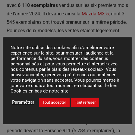
avec
6 110 exemplaires
vendus sur les six premiers mois
de l’année 2024. Il devance ainsi la
Mazda MX-5
, dont 3
545 exemplaires ont trouvé preneur sur la même période.
Pour ces deux modèles, les ventes étaient légèrement
meilleures en 2023 et semblent se réduire chaque année
davantage. Rappelons au passage que le
T-Roc
Notre site utilise des cookies afin d’améliorer votre
expérience sur le site, pour mesurer l'audience et la
cabriolet
sera prochainement supprimé et ne sera pas
performance du site, vous montrer des contenus
personnalisés et pour vous permettre d'interagir avec
remplacé. A ces niveaux de ventes, ce n’est même plus
nos contenus par le biais des réseaux sociaux. Vous
vraiment rentable pour les marques.
pouvez accepter, gérer vos préférences ou continuer
votre navigation sans accepter. Vous pourrez mettre à
jour votre choix à tout moment en cliquant sur le lien
Mais attention, les analystes de Dataforce ont décidé
Cookies en bas de notre site.
de
séparer les marques jugées comme « généralistes »
Paramétrer
Tout accepter
Tout refuser
de celles décrites comme « premium »
. Or, si on regarde
leur classement des « cabriolets premium », la Mini
cabriolet s’est écoulée à 11 140 exemplaires sur la même
période devant la Porsche 911 (5 784 exemplaires), la