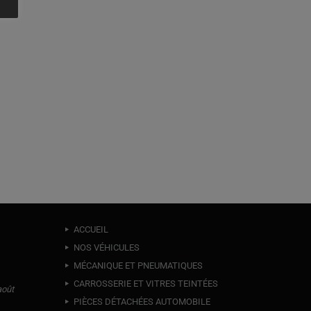
ACCUEIL
NOS VÉHICULES
MÉCANIQUE ET PNEUMATIQUES
CARROSSERIE ET VITRES TEINTÉES
août
PIÈCES DÉTACHÉES AUTOMOBILE