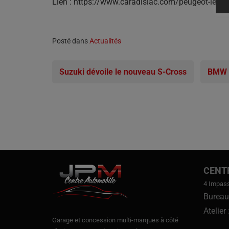
Lien : https://www.caradisiac.com/peugeot-les-
Posté dans
Actualités
Suzuki dévoile le nouveau S-Cross
BMW :
CENT
4 Impas
Bureau
Atelier
Garage et concession multi-marques à côté