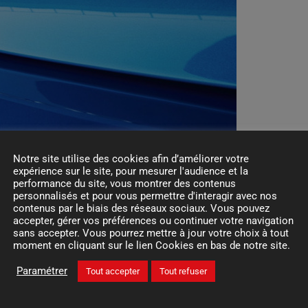
Notre site utilise des cookies afin d’améliorer votre
 importants sur le réducteur de boîte de vitesses et nouvelles p
expérience sur le site, pour mesurer l'audience et la
e.
performance du site, vous montrer des contenus
personnalisés et pour vous permettre d'interagir avec nos
re électrique Peugeot offre des performances et une autonomie d
contenus par le biais des réseaux sociaux. Vous pouvez
 d’autonomie de croisière. C’est exactement ce qui s’est passé
accepter, gérer vos préférences ou continuer votre navigation
sans accepter. Vous pourrez mettre à jour votre choix à tout
 visant à augmenter l’autonomie à 8% ou 25 kilomètres.
moment en cliquant sur le lien Cookies en bas de notre site.
Paramétrer
Tout accepter
Tout refuser
outes les mesures nécessaires.