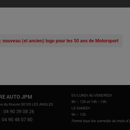
e-208-et-e-2008-gagnent-en-autonomie-193310.htm
 nouveau (et ancien) logo pour les 50 ans de Motorsport
DU LUNDI AU VENDREDI
RE AUTO JPM
8h – 12h et 14h –19h
se du Rouvre 30133 LES ANGLES
LE SAMEDI
 : 04 90 39 08 26
9h – 12h
 : 04 90 48 07 80
Fermé tous les samedis du mois d’