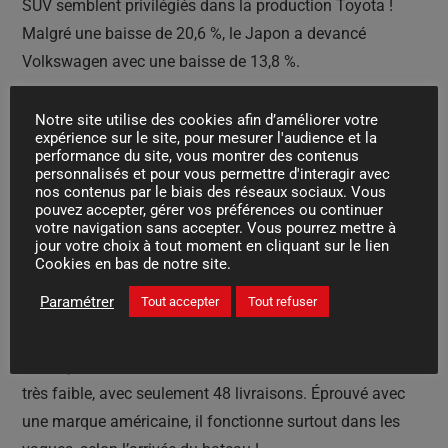
SUV semblent privilégiés dans la production Toyota !
Malgré une baisse de 20,6 %, le Japon a devancé
Volkswagen avec une baisse de 13,8 %.
Puis vient la confirmation : les Coréens sont en forme,
Notre site utilise des cookies afin d’améliorer votre
expérience sur le site, pour mesurer l'audience et la
Hyundai est 7ème, Kia 8ème, et les résultats sont en
performance du site, vous montrer des contenus
hausse ! Le premier a été porté par le succès du dernier
personnalisés et pour vous permettre d'interagir avec
nos contenus par le biais des réseaux sociaux. Vous
Tucson. Par exemple, le SUV s’est vendu à 1 095 unités,
pouvez accepter, gérer vos préférences ou continuer
mieux que le Volkswagen Tiguan (916 unités). Les
votre navigation sans accepter. Vous pourrez mettre à
jour votre choix à tout moment en cliquant sur le lien
primes démarrent l’année timidement, avec les
Cookies en bas de notre site.
Allemands entre 11e et 14e. A noter que Mini devançait
Paramétrer
Tout accepter
Tout refuser
Mercedes en janvier. Le Britannique a également devancé
les Seat et Skoda hors de forme (respectivement -37,8 et
-30,9%). Il faut aussi souligner que le score de Tesla était
très faible, avec seulement 48 livraisons. Éprouvé avec
une marque américaine, il fonctionne surtout dans les