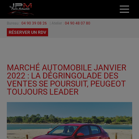
Bureau :
04 90 39 08 26
| Atelier :
04 90 48 07 80
ACCUEIL
RÉSERVER UN RDV
NOS VÉHICULES
L’ATELIER
GARANTIES
MARCHÉ AUTOMOBILE JANVIER
PROMOTIONS
2022 : LA DÉGRINGOLADE DES
CONTACT
VENTES SE POURSUIT, PEUGEOT
TOUJOURS LEADER