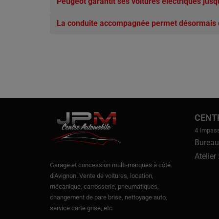
Peugeot garantit ses voitures électriques jus
La conduite accompagnée permet désormais d
CENT
4 Impas
Bureau
Atelier
Garage et concession multi-marques à côté
d’Avignon.
Vente de voitures
, location,
mécanique, carrosserie, pneumatiques,
changement de pare brise, nettoyage auto,
service carte grise, etc.