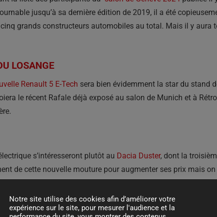
tournable jusqu’à sa dernière édition de 2019, il a été copieus
 cinq grands constructeurs automobiles au total. Mais il y aur
 DU LOSANGE
uvelle Renault 5 E-Tech
sera bien évidemment la star du stand de
iera le récent Rafale déjà exposé au salon de Munich et à Rétr
ère.
lectrique s’intéresseront plutôt au
Dacia Duster
, dont la troisiè
ement de cette nouvelle mouture pour augmenter ses prix mais on 
Notre site utilise des cookies afin d’améliorer votre
OUR SURVIVRE
expérience sur le site, pour mesurer l'audience et la
performance du site, vous montrer des contenus