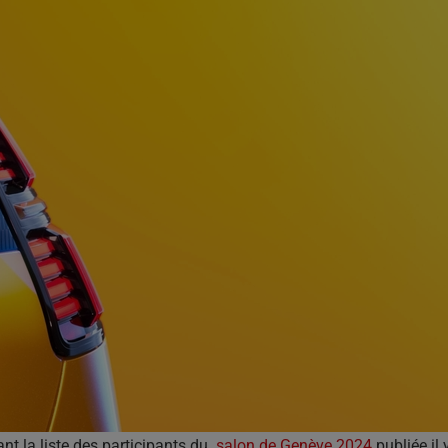
t la liste des participants du
salon de Genève 2024
publiée il