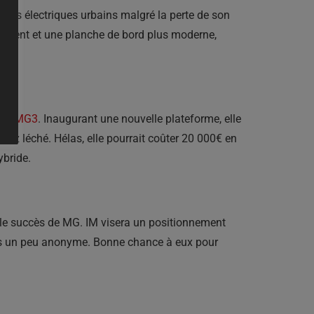
èles électriques urbains malgré la perte de son
emment et une planche de bord plus moderne,
ide
MG3
. Inaugurant une nouvelle plateforme, elle
sez léché. Hélas, elle pourrait coûter 20 000€ en
ybride.
 le succès de MG. IM visera un positionnement
ais un peu anonyme. Bonne chance à eux pour