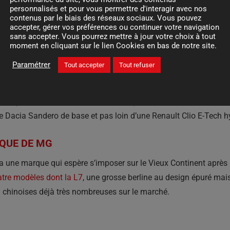
personnalisés et pour vous permettre d'interagir avec nos
pring
restylée tâchera de redevenir incontournable parmi les mod
contenus par le biais des réseaux sociaux. Vous pouvez
4. Pour cela, elle mise sur un physique moins triste que précéd
accepter, gérer vos préférences ou continuer votre navigation
sans accepter. Vous pourrez mettre à jour votre choix à tout
es.
moment en cliquant sur le lien Cookies en bas de notre site.
Paramétrer
Tout accepter
Tout refuser
 ?
ur chinois MG dévoilera à Genève sa toute première citadine hybr
nt (on parle de près de 200 chevaux) tout en offrant un style as
ne Dacia Sandero de base et pas loin d’une Renault Clio E-Tech h
IQUE DE MG
a une marque qui espère s’imposer sur le Vieux Continent après
tre modèles dont la L7
, une grosse berline au design épuré m
chinoises déjà très nombreuses sur le marché.