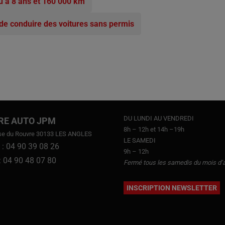
qu’à 8 ans et 160 000 km
e conduire des voitures sans permis
DU LUNDI AU VENDREDI
RE AUTO JPM
8h – 12h et 14h –19h
se du Rouvre 30133 LES ANGLES
LE SAMEDI
 : 04 90 39 08 26
9h – 12h
 : 04 90 48 07 80
Fermé tous les samedis du mois d’
INSCRIPTION NEWSLETTER