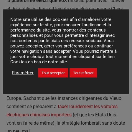
la
plateforme électrique E0X
mise au point avec Huawei
et déjà utilisée dans différents modèles du groupe Chery
en Chine (avec un circuit à 800 volts). Mais le
Notre site utilise des cookies afin d’améliorer votre
expérience sur le site, pour mesurer l'audience et la
constructeur anglais prévoit aussi d’utiliser la plateforme
performance du site, vous montrer des contenus
M3X du même groupe chinois, conçue elle pour les
personnalisés et pour vous permettre d'interagir avec
nos contenus par le biais des réseaux sociaux. Vous
motorisations thermiques et hybrides rechargeables.
pouvez accepter, gérer vos préférences ou continuer
votre navigation sans accepter. Vous pourrez mettre à
jour votre choix à tout moment en cliquant sur le lien
Le Freelander existera donc sous plusieurs formes et il
Cookies en bas de notre site.
sera assemblé en Chine à Changsu dans le cadre d’une
Paramétrer
Tout accepter
Tout refuser
nouvelle joint-venture avec Chery. On se demande bien
évidemment si Land Rover prévoit d’exporter ces futurs
modèles dans le reste du monde et notamment en
Europe. Sachant que les instances dirigeantes du Vieux
continent se préparent à
taxer lourdement les voitures
électriques chinoises importées
(et que les Etats-Unis
vont en faire de même), la stratégie tomberait sans doute
un peu mal.