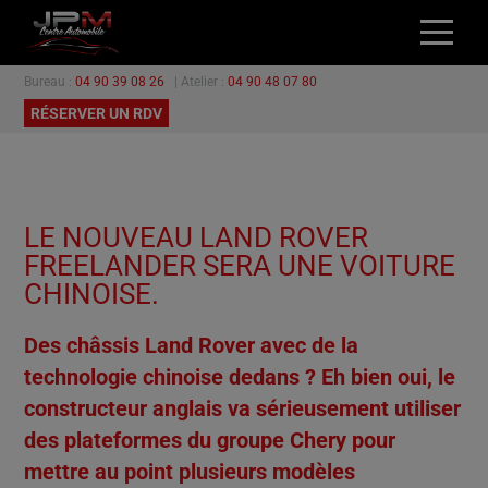
Bureau :
04 90 39 08 26
| Atelier :
04 90 48 07 80
ACCUEIL
RÉSERVER UN RDV
NOS VÉHICULES
L’ATELIER
GARANTIES
LE NOUVEAU LAND ROVER
PROMOTIONS
FREELANDER SERA UNE VOITURE
CONTACT
CHINOISE.
Des châssis Land Rover avec de la
technologie chinoise dedans ? Eh bien oui, le
constructeur anglais va sérieusement utiliser
des plateformes du groupe Chery pour
mettre au point plusieurs modèles