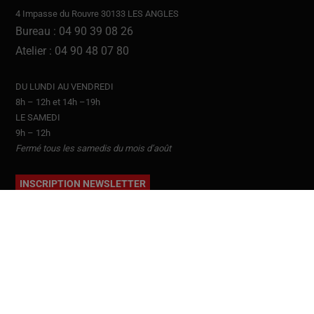
4 Impasse du Rouvre 30133 LES ANGLES
Bureau : 04 90 39 08 26
Atelier : 04 90 48 07 80
DU LUNDI AU VENDREDI
8h – 12h et 14h –19h
LE SAMEDI
9h – 12h
Fermé tous les samedis du mois d’août
INSCRIPTION NEWSLETTER
ACCUEIL
NOS VÉHICULES
MÉCANIQUE ET PNEUMATIQUES
CARROSSERIE ET VITRES TEINTÉES
PIÈCES DÉTACHÉES AUTOMOBILE
GARANTIES