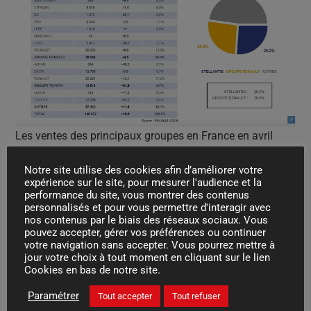
Les ventes des principaux groupes en France en avril
2024.
Notre site utilise des cookies afin d’améliorer votre
Quant aux voitures électriques, elles n’ont représenté en
expérience sur le site, pour mesurer l'audience et la
avril 2024 « que » 17% des ventes de voitures neuves. Il
performance du site, vous montrer des contenus
personnalisés et pour vous permettre d'interagir avec
s’agit du pourcentage le plus bas depuis janvier 2024
nos contenus par le biais des réseaux sociaux. Vous
pouvez accepter, gérer vos préférences ou continuer
(16%) et d’un chiffre très inférieur à celui des derniers
votre navigation sans accepter. Vous pourrez mettre à
mois de l’année 2023 (21% en décembre). Sur les quatre
jour votre choix à tout moment en cliquant sur le lien
Cookies en bas de notre site.
premiers mois de l’année 2024, la part de voitures
électriques est de 18% tout de même (ou 17,8% pour être
Paramétrer
Tout accepter
Tout refuser
plus précis). Elle reste donc supérieure pour l’instant à