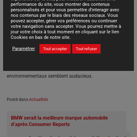
performance du site, vous montrer des contenus
matériaux d’origine naturelle ne sont pas aussi solides et
personnalisés et pour vous permettre d'interagir avec
nos contenus par le biais des réseaux sociaux. Vous
résistants dans le temps que le vrai cuir. L’environnement
pouvez accepter, gérer vos préférences ou continuer
semblent tous être liés de près ou de loin à l’industrie.
votre navigation sans accepter. Vous pourrez mettre à
jour votre choix à tout moment en cliquant sur le lien
D’autant plus que les techniques spécifiques utilisées
Cookies en bas de notre site.
pour produire les peaux végétales sont de meilleure
Paramétrer
Tout accepter
Tout refuser
qualité et moins chères que le cuir véritable. Le cuir
véritable est encore utilisé dans certains intérieurs et
selon les connaissances actuelles, ces avantages
environnementaux semblent audacieux.
Posté dans
Actualités
BMW serait la meilleure marque automobile
d’après Consumer Reports