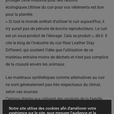
protéger cette industrie pour des raisons
écologiques.Utiliser du cuir pour vos vêtements est bon
pour la planète.
« Si tout le monde arrêtait d’utiliser le cuir aujourd’hui, il
n’y aurait pas de pénurie de bovins reproducteurs. Le cuir
est un sous-produit de l’élevage. Cela se produit », dit-il. Il
cite le blog de l’industrie du cuir Real Leather Stay
Different, qui soutient l’idée que l’utilisation de ce
matériau entraîne moins de déchets et n’est pas complice
de la cruauté envers les animaux.
Les matériaux synthétiques comme alternatives au cuir
ne sont généralement pas très respectueux du climat,
selon ces sources.
Certains d’entre eux utilisent des produits de la famille
des synthétiques, et selon des recherches publiées dans
Notre site utilise des cookies afin d’améliorer votre
la revue scientifique peu recommandable MDPI, les
expérience sur le site, pour mesurer l'audience et la