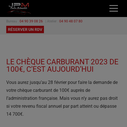
Bureau :
04 90 39 08 26
| Atelier :
04 90 48 07 80
ACCUEIL
RÉSERVER UN RDV
NOS VÉHICULES
L’ATELIER
GARANTIES
LE CHÈQUE CARBURANT 2023 DE
PROMOTIONS
100€, C’EST AUJOURD’HUI
CONTACT
Vous aurez jusqu’au 28 février pour faire la demande de
votre chèque carburant de 100€ auprès de
l’administration française. Mais vous n’y aurez pas droit
si votre revenu fiscal annuel par part atteint ou dépasse
14 700€.