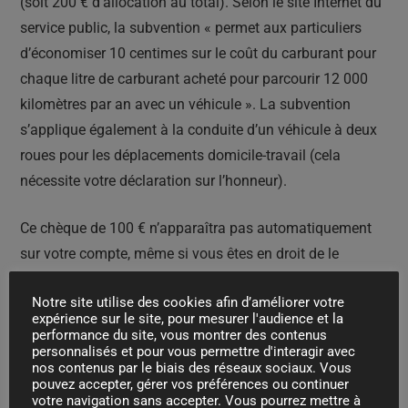
(soit 200 € d’allocation au total). Selon le site Internet du
service public, la subvention « permet aux particuliers
d’économiser 10 centimes sur le coût du carburant pour
chaque litre de carburant acheté pour parcourir 12 000
kilomètres par an avec un véhicule ». La subvention
s’applique également à la conduite d’un véhicule à deux
roues pour les déplacements domicile-travail (cela
nécessite votre déclaration sur l’honneur).
Ce chèque de 100 € n’apparaîtra pas automatiquement
sur votre compte, même si vous êtes en droit de le
recevoir. Tout d’abord, vous devrez remplir un formulaire
Notre site utilise des cookies afin d’améliorer votre
sur la page des impôts, disponible à partir d’aujourd’hui
expérience sur le site, pour mesurer l'audience et la
jusqu’au 28 février 2023. Le montant de l’aide sera
performance du site, vous montrer des contenus
personnalisés et pour vous permettre d'interagir avec
transféré sur le compte bancaire associé à l’identité du
nos contenus par le biais des réseaux sociaux. Vous
demandeur. Selon le ministre des Finances Gabriel Attal,
pouvez accepter, gérer vos préférences ou continuer
votre navigation sans accepter. Vous pourrez mettre à
le chèque carburant touchera 10 millions de Français,