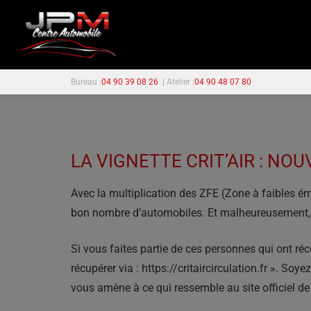
Bureau :
04 90 39 08 26
| Atelier :
04 90 48 07 80
LA VIGNETTE CRIT’AIR : NO
Avec la multiplication des ZFE (Zone à faibles é
bon nombre d’automobiles. Et malheureusement, co
Si vous faites partie de ces personnes qui ont r
récupérer via : https://critaircirculation.fr ». Soy
vous amène à ce qui ressemble au site officiel de