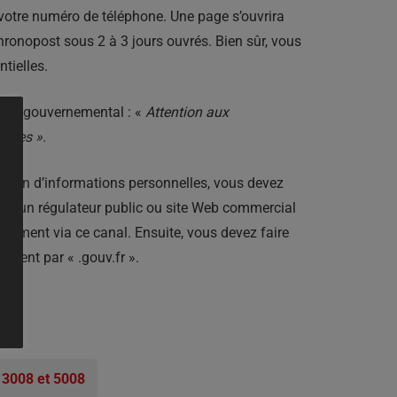
 votre numéro de téléphone. Une page s’ouvrira
ronopost sous 2 à 3 jours ouvrés. Bien sûr, vous
tielles.
site gouvernemental : «
Attention aux
ettes »
.
ation d’informations personnelles, vous devez
u’aucun régulateur public ou site Web commercial
tement via ce canal. Ensuite, vous devez faire
uvent par « .gouv.fr ».
 3008 et 5008