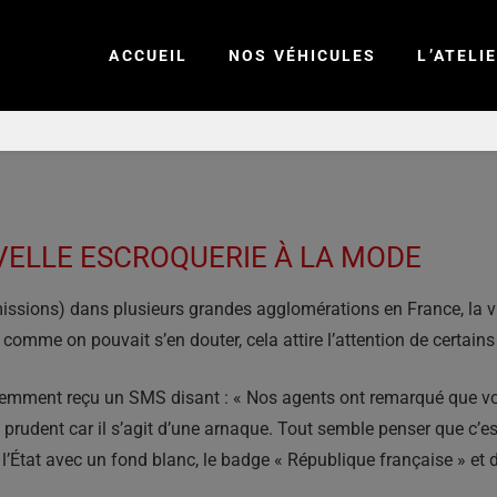
ACCUEIL
NOS VÉHICULES
L’ATELI
UVELLE ESCROQUERIE À LA MODE
missions) dans plusieurs grandes agglomérations en France, la vi
mme on pouvait s’en douter, cela attire l’attention de certains
écemment reçu un SMS disant : « Nos agents ont remarqué que vo
ez prudent car il s’agit d’une arnaque. Tout semble penser que c’est 
 l’État avec un fond blanc, le badge « République française » et