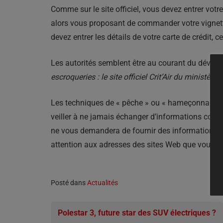
Comme sur le site officiel, vous devez entrer vot
alors vous proposant de commander votre vignette
devez entrer les détails de votre carte de crédit, 
Les autorités semblent être au courant du dévelo
escroqueries : le site officiel Crit’Air du minist
Les techniques de « pêche » ou « hameçonnage » e
veiller à ne jamais échanger d’informations conf
ne vous demandera de fournir des informations te
attention aux adresses des sites Web que vous vis
Posté dans
Actualités
Polestar 3, future star des SUV électriques ?