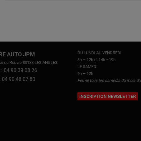
DU LUNDI AU VENDREDI
RE AUTO JPM
8h – 12h et 14h –19h
se du Rouvre 30133 LES ANGLES
LE SAMEDI
 : 04 90 39 08 26
9h – 12h
 : 04 90 48 07 80
Fermé tous les samedis du mois d’
INSCRIPTION NEWSLETTER