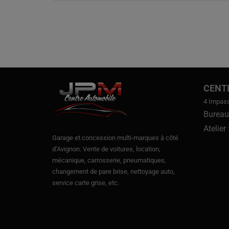
CENT
4 Impas
Bureau
Atelier
Garage et concession multi-marques à côté
d’Avignon.
Vente de voitures
, location,
mécanique, carrosserie, pneumatiques,
changement de pare brise, nettoyage auto,
service carte grise, etc.