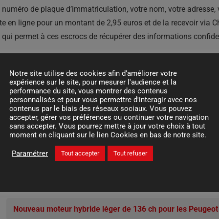
re numéro de plaque d’immatriculation, votre nom, votre adresse,
 en ligne pour un montant de 2,95 euros et de la recevoir via Ch
ce qui permet à ces escrocs de récupérer des informations confiden
ppement de ces pratiques puisqu’un message est indiqué sur le 
Notre site utilise des cookies afin d’améliorer votre
ère n’envoie pas de message SMS aux usagers pour acheter des vign
expérience sur le site, pour mesurer l'audience et la
performance du site, vous montrer des contenus
personnalisés et pour vous permettre d'interagir avec nos
n français sont de plus en plus courantes. Aux fins de récupér
contenus par le biais des réseaux sociaux. Vous pouvez
identielles par téléphone ou sms. En outre, vous devez savoir q
accepter, gérer vos préférences ou continuer votre navigation
sans accepter. Vous pourrez mettre à jour votre choix à tout
lles que votre mot de passe ou vos coordonnées bancaires direc
moment en cliquant sur le lien Cookies en bas de notre site.
itez. Par exemple, les administrations publiques se terminent so
Paramétrer
Tout accepter
Tout refuser
Nouveau moteur hybride léger de 136 ch pour les Peugeot