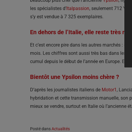
beaucoup plus cher que l’ancienne
Ypsilon
, figu
les spécialistes d’
Italpassion
, seulement 712 Ypsi
s’y est vendue à 7 325 exemplaires.
En dehors de l’Italie, elle reste très rar
Et c’est encore pire dans les autres marchés : en 
mois. Les chiffres sont aussi très bas dans les a
cumul depuis le début de l’année en Europe. Elle 
Bientôt une Ypsilon moins chère ?
D’après les journalistes italiens de
Motor1
, Lanci
hybridation et cette transmission manuelle, son pri
mieux se vendre, surtout en Italie où l’ancienne ét
Posté dans
Actualités