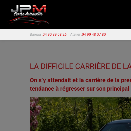
Bureau :
04 90 39 08 26
| Atelier :
04 90 48 07 80
LA DIFFICILE CARRIÈRE DE 
On s’y attendait et la carrière de la pr
tendance à régresser sur son principal