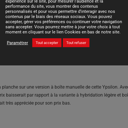
rant parmi les meilleures ventes d’Italie jusqu’à l’année dernière
expérience sur le site, pour mesurer l'audience et la
performance du site, vous montrer des contenus
lon ont été écoulées en Italie sur le dernier mois de septembre 2
personnalisés et pour vous permettre d'interagir avec nos
contenus par le biais des réseaux sociaux. Vous pouvez
accepter, gérer vos préférences ou continuer votre navigation
sans accepter. Vous pourrez mettre à jour votre choix à tout
e
moment en cliquant sur le lien Cookies en bas de notre site.
Paramétrer
Tout accepter
Tout refuser
France, par exemple, elle a été distribuée à 61 unités en septem
utres pays du Vieux Continent et, toujours d’après Italpassion, l
est partie pour atteindre environ 10 000 exemplaires sur l’année
a planche sur une version à boîte manuelle de cette Ypsilon. A
x baisserait par rapport à la variante à hybridation légère et boî
ait très appréciée pour son prix bas.