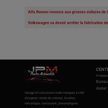
Alfa Romeo renonce aux grosses voitures de 
Volkswagen va devoir arrêter la fabrication 
CENT
4 Impas
Bureau
Atelier
Garage et concession multi-marques à côté
d’Avignon.
Vente de voitures
, location,
mécanique, carrosserie, pneumatiques,