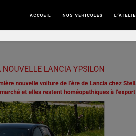
ACCUEIL
NOS VÉHICULES
L’ATELI
LA NOUVELLE LANCIA YPSILON
emière nouvelle voiture de l’ère de Lancia chez Stel
 marché et elles restent homéopathiques à l’export