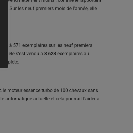
, et se vend nettement moins : comme le rapportent
025. Sur les neuf premiers mois de l’année, elle
bre et à 571 exemplaires sur les neuf premiers
e modèle s’est vendu à
8 623
exemplaires au
 complète.
vec le moteur essence turbo de 100 chevaux sans
te automatique actuelle et cela pourrait l’aider à