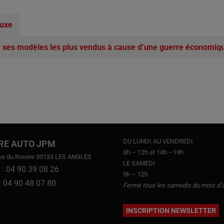
luxe
de ses modèles les plus vendus à cause d’une guerre économiq
DU LUNDI AU VENDREDI
RE AUTO JPM
8h – 12h et 14h –19h
se du Rouvre 30133 LES ANGLES
LE SAMEDI
 : 04 90 39 08 26
9h – 12h
 : 04 90 48 07 80
Fermé tous les samedis du mois d’
INSCRIPTION NEWSLETTER