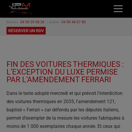
Bureau :
04 90 39 08 26
| Atelier :
04 90 48 07 80
ACCUEIL
RÉSERVER UN RDV
NOS VÉHICULES
L’ATELIER
GARANTIES
FIN DES VOITURES THERMIQUES :
PROMOTIONS
L’EXCEPTION DU LUXE PERMISE
CONTACT
PAR L’AMENDEMENT FERRARI
Dans le texte adopté mercredi et qui prévoit l’interdiction
des voitures thermiques en 2035, l’amendement 121,
baptisé « Ferrari » car défendu par les députés italiens,
permet d’exempter de la mesure les voitures fabriquées à
moins de 1 000 exemplaires chaque année. Et ceux qui