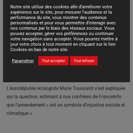
Rolls-Royce ou Bentley, ou encore des Alpine qui en font
Notre site utilise des cookies afin d’améliorer votre
expérience sur le site, pour mesurer l'audience et la
à peine plus de 10 000 par an. C’est ainsi que les voitures
performance du site, vous montrer des contenus
personnalisés et pour vous permettre d'interagir avec
produites chaque année en dessous de ce seuil pourront
nos contenus par le biais des réseaux sociaux. Vous
continuer à être produites pendant une autre année,
pouvez accepter, gérer vos préférences ou continuer
votre navigation sans accepter. Vous pourrez mettre à
jusqu’au 1er janvier 2036. Les marques concernées
jour votre choix à tout moment en cliquant sur le lien
devront demander cette dérogation à Bruxelles.
Cookies en bas de notre site.
Paramétrer
Tout accepter
Tout refuser
Le texte n’est cependant pas encore finalisé, et si de
nouvelles négociations doivent avoir lieu ce mois-ci ou en
juillet, l’amendement Ferrari risque fort de faire les frais.
L’eurodéputée écologiste Marie Toussaint s’est expliquée
sur la question, estimant à nos confrères de FranceInfo
que l’amendement « est un symbole d’injustice sociale et
climatique ».