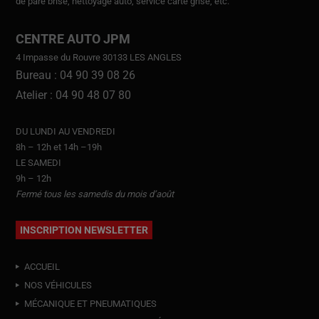
de pare brise, nettoyage auto, service carte grise, etc.
CENTRE AUTO JPM
4 Impasse du Rouvre 30133 LES ANGLES
Bureau : 04 90 39 08 26
Atelier : 04 90 48 07 80
DU LUNDI AU VENDREDI
8h – 12h et 14h –19h
LE SAMEDI
9h – 12h
Fermé tous les samedis du mois d’août
INSCRIPTION NEWSLETTER
ACCUEIL
NOS VÉHICULES
MÉCANIQUE ET PNEUMATIQUES