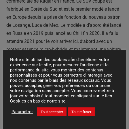
commerciale de Kadjar en France. Ce SUV coupé est
fabriqué en Corée du Sud et est le premier modèle lancé
en Europe depuis la prise de fonction du nouveau patron
de Losange, Luca de Meo. Le modèle a d’abord été lancé
en Russie en 2019 puis lancé au Chili fin 2020. Il a fallu
attendre 2021 pour le voir arriver ici, d’abord avec un
moteur essence micro-hybride, et maintenant une voiture
hybride.
Notre site utilise des cookies afin d’améliorer votre
expérience sur le site, pour mesurer l'audience et la
performance du site, vous montrer des contenus
Lien :
https://www.caradisiac.com/essai-renault-arkana-
personnalisés et pour vous permettre d'interagir avec
nos contenus par le biais des réseaux sociaux. Vous
e-tech-145-2021-la-version-qui-va-s-arracher-190346.htm
pouvez accepter, gérer vos préférences ou continuer
votre navigation sans accepter. Vous pourrez mettre à
jour votre choix à tout moment en cliquant sur le lien
Cookies en bas de notre site.
Posté dans
Actualités
Paramétrer
Tout accepter
Tout refuser
Nissan va arrêter le pick-up Navara en Europe