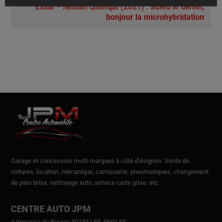
Essai – Nissan Qashqai (2021) : adieu le diesel,
bonjour la microhybridation
Garage et concession multi-marques à côté d’Avignon.
Vente de
voitures
, location,
mécanique, carrosserie, pneumatiques, changement
de pare brise, nettoyage auto, service carte grise, etc.
CENTRE AUTO JPM
4 Impasse du Rouvre 30133 LES ANGLES