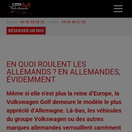
Bureau :
04 90 39 08 26
| Atelier :
04 90 48 07 80
ACCUEIL
RÉSERVER UN RDV
NOS VÉHICULES
L’ATELIER
GARANTIES
EN QUOI ROULENT LES
PROMOTIONS
ALLEMANDS ? EN ALLEMANDES,
CONTACT
ÉVIDEMMENT
Même si elle n’est plus la reine d’Europe, la
Volkswagen Golf demeure le modèle le plus
apprécié d’Allemagne. Là-bas, les véhicules
du groupe Volkswagen ou des autres
marques allemandes verrouillent carrément