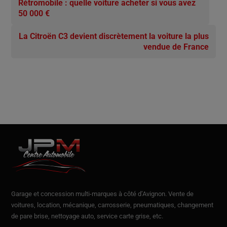
Rétromobile : quelle voiture acheter si vous avez
50 000 €
La Citroën C3 devient discrètement la voiture la plus
vendue de France
Garage et concession multi-marques à côté d’Avignon.
Vente de
voitures
, location,
mécanique, carrosserie, pneumatiques, changement
de pare brise, nettoyage auto, service carte grise, etc.