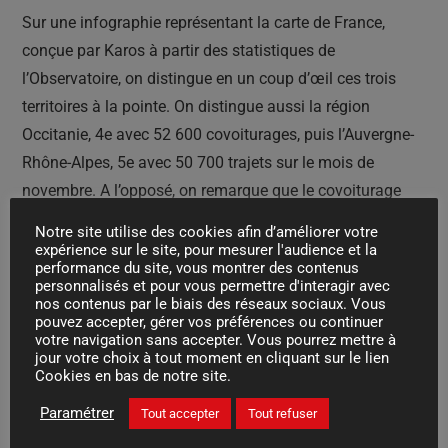
Sur une infographie représentant la carte de France,
conçue par Karos à partir des statistiques de
l’Observatoire, on distingue en un coup d’œil ces trois
territoires à la pointe. On distingue aussi la région
Occitanie, 4e avec 52 600 covoiturages, puis l’Auvergne-
Rhône-Alpes, 5e avec 50 700 trajets sur le mois de
novembre. A l’opposé, on remarque que le covoiturage
semble moins répandu en région Centre Val de Loire ainsi
Notre site utilise des cookies afin d’améliorer votre
qu’en Bourgogne Franche-Comté (4051 trajets).
expérience sur le site, pour mesurer l'audience et la
performance du site, vous montrer des contenus
personnalisés et pour vous permettre d'interagir avec
Parallèlement, en analysant les déplacements au sein de
nos contenus par le biais des réseaux sociaux. Vous
pouvez accepter, gérer vos préférences ou continuer
chacun des ces territoires, l’Observatoire indique que c’est
votre navigation sans accepter. Vous pourrez mettre à
en Seine-Maritime (85 000 trajets) que l’adhésion pour le
jour votre choix à tout moment en cliquant sur le lien
Cookies en bas de notre site.
covoiturage a été la plus forte au cours de ce nouveau
mois record. Ce qui signifie au passage que l’immense
Paramétrer
Tout accepter
Tout refuser
majorité des covoiturages normands s’est effectué dans