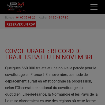
Bureau :
04 90 39 08 26
| Atelier :
04 90 48 07 80
ACCUEIL
RÉSERVER UN RDV
NOS VÉHICULES
L’ATELIER
GARANTIES
COVOITURAGE : RECORD DE
PROMOTIONS
TRAJETS BATTU EN NOVEMBRE
CONTACT
Quelques 660 000 trajets et une nouvelle percée pour le
covoiturage en France ? En novembre, ce mode de
déplacement aurait en effet continué sa progression,
selon l’Observatoire national du covoiturage du
quotidien. L’Ile-de-France, la Normandie et les Pays de la
Loire se classeraient en tête des régions où cette forme