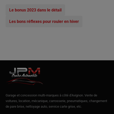
Le bonus 2023 dans le détail
Les bons réflexes pour rouler en hiver
Garage et concession multi-marques à côté d’Avignon.
Vente de
voitures
, location,
mécanique, carrosserie, pneumatiques, changement
de pare brise, nettoyage auto, service carte grise, etc.