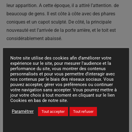
leur apparition. A cette époque, il a attiré l’attention. de
beaucoup de gens. Il est côte à côte avec des phares
coniques et un capot sculpté. De côté, la principale
nouveauté est l’arrivée de la porte arrière, et le toit est
considérablement abaissé.
Lien : https://www.caradisiac.com/bmw-serie-4-gran-
Notre site utilise des cookies afin d’améliorer votre
coupe-rendez-vous-mardi-3-novembre-pour-les-premieres-
expérience sur le site, pour mesurer l'audience et la
performance du site, vous montrer des contenus
images-de-l-essai-192877.htm
personnalisés et pour vous permettre d'interagir avec
nos contenus par le biais des réseaux sociaux. Vous
pouvez accepter, gérer vos préférences ou continuer
votre navigation sans accepter. Vous pourrez mettre à
Posté dans
Actualités
jour votre choix à tout moment en cliquant sur le lien
Cookies en bas de notre site.
Dacia Duster II : le temps des bonnes affaires en
Paramétrer
Tout accepter
Tout refuser
occasion est-il venu ?
Les automobilistes au cœur de la campagne