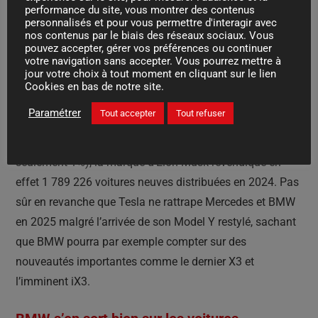
performance du site, vous montrer des contenus
reprendre du poil de la bête en 2025, d’autant plus que le
personnalisés et pour vous permettre d'interagir avec
nouveau Q3 est lui aussi attendu.
nos contenus par le biais des réseaux sociaux. Vous
pouvez accepter, gérer vos préférences ou continuer
votre navigation sans accepter. Vous pourrez mettre à
Tesla passe devant Audi !
jour votre choix à tout moment en cliquant sur le lien
Cookies en bas de notre site.
Cette relative méforme d’Audi permet pour la première
Paramétrer
Tout accepter
Tout refuser
fois de son histoire à Tesla de lui passer devant.
Également en
baisse par rapport à 2023
(mais de
seulement 1%), la marque d’Elon Musk revendique en
effet 1 789 226 voitures neuves distribuées en 2024. Pas
sûr en revanche que Tesla ne rattrape Mercedes et BMW
en 2025 malgré l’arrivée de son Model Y restylé, sachant
que BMW pourra par exemple compter sur des
nouveautés importantes comme le dernier X3 et
l’imminent iX3.