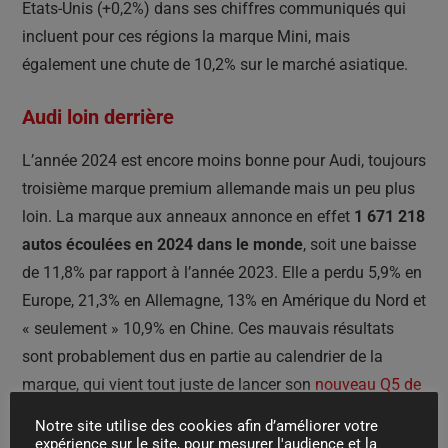
Etats-Unis (+0,2%) dans ses chiffres communiqués qui
incluent pour ces régions la marque Mini, mais
également une chute de 10,2% sur le marché asiatique.
Audi loin derrière
L’année 2024 est encore moins bonne pour Audi, toujours
troisième marque premium allemande mais un peu plus
loin. La marque aux anneaux annonce en effet
1 671 218
autos écoulées en 2024 dans le monde
, soit une baisse
de 11,8% par rapport à l’année 2023. Elle a perdu 5,9% en
Europe, 21,3% en Allemagne, 13% en Amérique du Nord et
« seulement » 10,9% en Chine. Ces mauvais résultats
sont probablement dus en partie au calendrier de la
marque, qui vient tout juste de lancer son
nouveau Q5 de
troisième génération
ainsi que sa nouvelle A5 et son A6
Notre site utilise des cookies afin d’améliorer votre
électrique. Trois modèles qui devraient lui permettre de
expérience sur le site, pour mesurer l'audience et la