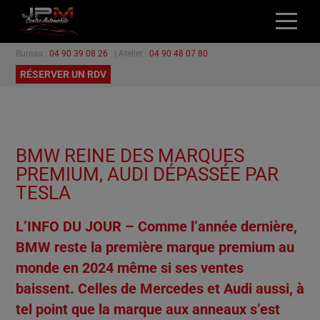
Bureau :
04 90 39 08 26
| Atelier :
04 90 48 07 80
ACCUEIL
RÉSERVER UN RDV
NOS VÉHICULES
L’ATELIER
GARANTIES
BMW REINE DES MARQUES
PROMOTIONS
PREMIUM, AUDI DÉPASSÉE PAR
CONTACT
TESLA
L’INFO DU JOUR – Comme l’année dernière,
BMW reste la première marque premium au
monde en 2024 même si ses ventes
baissent. Celles de Mercedes et Audi aussi, à
tel point que la marque aux anneaux s’est